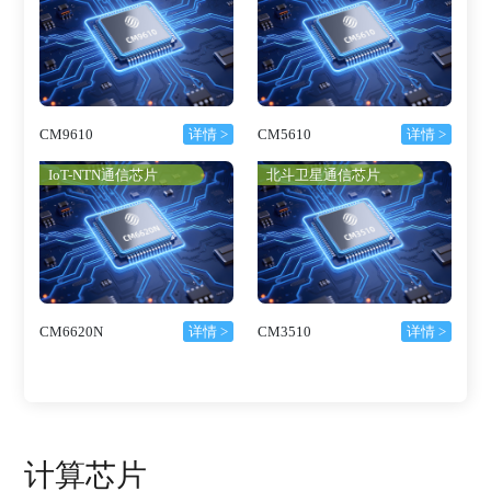
CM9610
详情 >
CM5610
详情 >
IoT-NTN通信芯片
北斗卫星通信芯片
CM6620N
详情 >
CM3510
详情 >
计算芯片