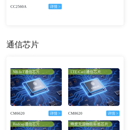
CC2560A
详情 >
通信芯片
NB-IoT通信芯片
LTE-Cat1通信芯片
CM6620
详情 >
CM8620
详情 >
Redcap通信芯片
蜂窝无源物联标签芯片